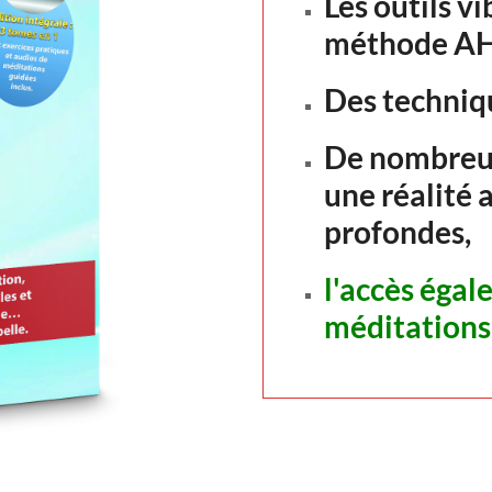
Les outils vi
méthode A
Des techniq
De nombreux
une réalité 
profondes,
l'accès égal
méditations