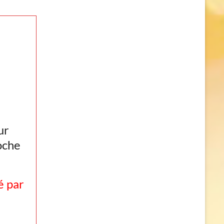
ur
oche
é par