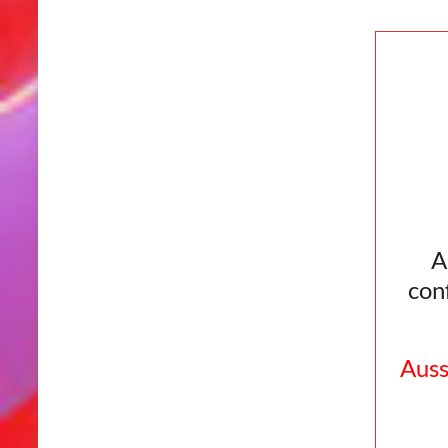
A
con
Auss