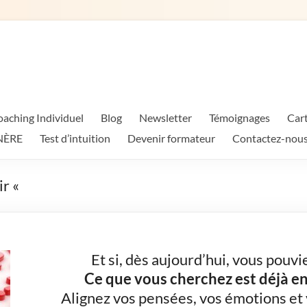
aching Individuel
Blog
Newsletter
Témoignages
Car
HNÈRE
Test d’intuition
Devenir formateur
Contactez-nou
ir «
Et si, dès aujourd’hui, vous pouvie
Ce que vous cherchez est déjà en 
Alignez vos pensées, vos émotions et v