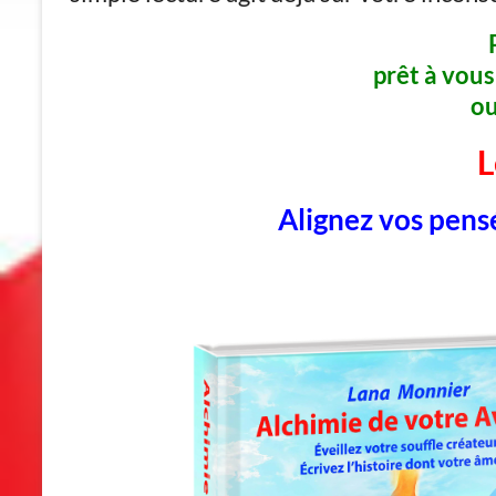
prêt à vou
ou
L
Alignez vos pensé