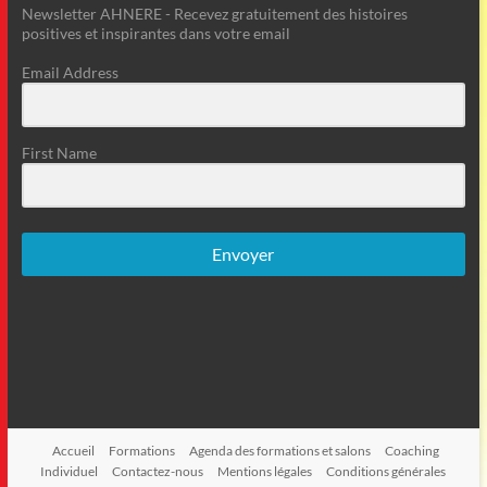
Newsletter AHNERE - Recevez gratuitement des histoires
positives et inspirantes dans votre email
Email Address
First Name
Envoyer
Accueil
Formations
Agenda des formations et salons
Coaching
Individuel
Contactez-nous
Mentions légales
Conditions générales